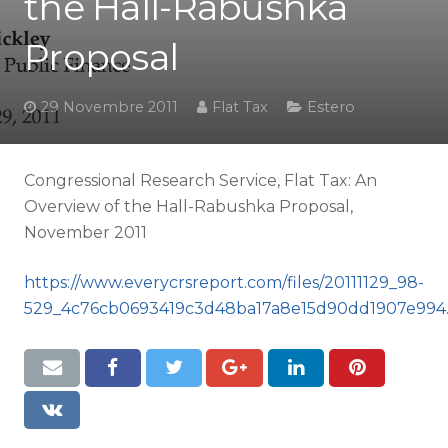
the Hall-Rabushka
Proposal
29 Novembre 2011
Flat Tax
Estero
Congressional Research Service, Flat Tax: An
Overview of the Hall-Rabushka Proposal,
November 2011
https://www.everycrsreport.com/files/20111129_98-
529_4c76cb0693419c3d48ba17a8e15d90dd1907e994